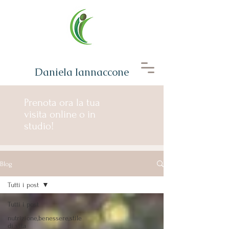
Daniela Iannaccone
Prenota ora la tua
visita online o in
studio!
Blog
Tutti i post
Tutti i post
nutrizione,benessere,stile
di vita