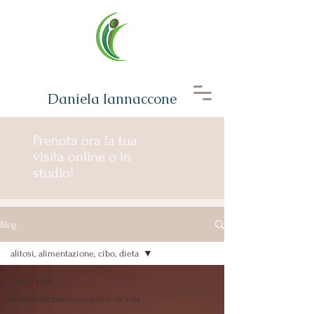
Daniela Iannaccone
Prenota ora la tua
visita online o in
studio!
Blog
alitosi, alimentazione, cibo, dieta
Tutti i post
nutrizione,benessere,stile di vita