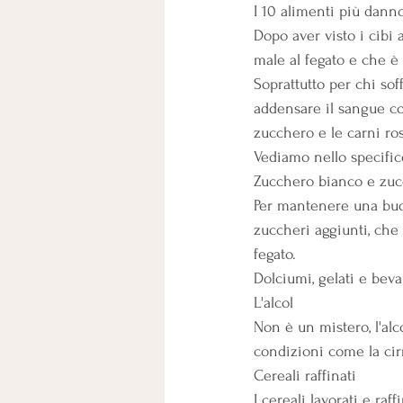
I 10 alimenti più danno
Dopo aver visto i cibi 
male al fegato e che è 
Soprattutto per chi soff
addensare il sangue come
zucchero e le carni ro
Vediamo nello specific
Zucchero bianco e zuc
Per mantenere una buon
zuccheri aggiunti, che
fegato.
Dolciumi, gelati e bev
L'alcol
Non è un mistero, l'alco
condizioni come la cir
Cereali raffinati
I cereali lavorati e raf