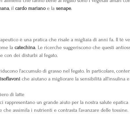
tri alimenti che fanno bene al fegato sono i vegetali amari co
omana
, il 
cardo mariano
 e la 
senape
.                                       
rapeutico è una pratica che risale a migliaia di anni fa. Il tè 
come la 
catechina
. Le ricerche suggeriscono che questi antios
se con dei disturbi al fegato.
riducono l'accumulo di grasso nel fegato. In particolare, cont
isoflavoni
 che aiutano a migliorare la sensibilità all'insulina e 
iero di latte
tici rappresentano un grande aiuto per la nostra salute epatic
che assimila i nutrienti e contrasta l’avanzare delle tossine.      