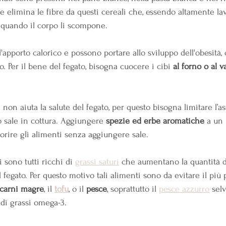
e elimina le fibre da questi cereali che, essendo altamente la
 quando il corpo li scompone.
 l'apporto calorico e possono portare allo sviluppo dell'obesit
o. Per il bene del fegato, bisogna cuocere i cibi 
al forno o al 
 non aiuta la salute del fegato, per questo bisogna limitare l’a
 sale in cottura. Aggiungere 
spezie ed erbe aromatiche
 a un
rire gli alimenti senza aggiungere sale.
sono tutti ricchi di
grassi saturi
 che aumentano la quantità d
 fegato. Per questo motivo tali alimenti sono da evitare il più p
carni magre
, il 
tofu
, o il 
pesce
, soprattutto il 
pesce azzurro
 sel
di grassi omega-3.