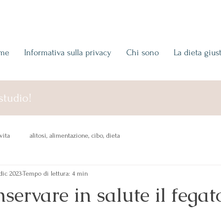
me
Informativa sulla privacy
Chi sono
La dieta gius
studio!
vita
alitosi, alimentazione, cibo, dieta
dic 2023
Tempo di lettura: 4 min
ervare in salute il fegat
 su 5.