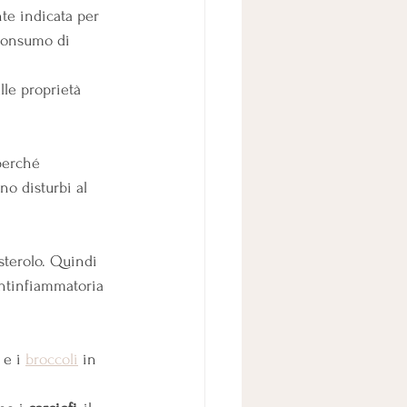
nte indicata per 
 consumo di 
le proprietà 
perché 
o disturbi al 
esterolo. Quindi 
antinfiammatoria 
e i 
broccoli
 in 