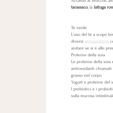
Accanto ai broccoli, al
tarassaco
, la 
lattuga r
Tè verde
L'uso del tè a scopo te
diversi
antiossidanti
, 
aiutare se si è alle pre
Proteine della soia 
Le proteine della soia 
antiossidanti chiamati 
grasso nel corpo.
Yogurt e proteine del s
I prebiotici e i probio
sulla mucosa intestinale 