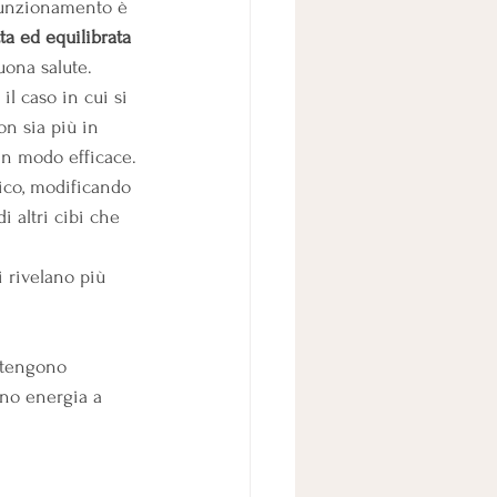
 funzionamento è 
ta ed equilibrata
uona salute.
l caso in cui si 
on sia più in 
 in modo efficace.
ico, modificando 
di altri cibi che 
i rivelano più 
ntengono 
ono energia a 