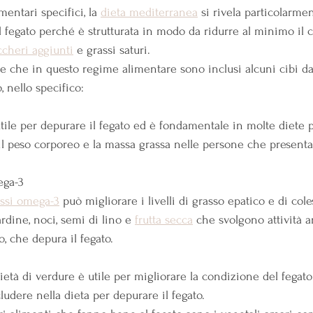
mentari specifici, la 
dieta mediterranea
 si rivela particolarme
al fegato perché è strutturata in modo da ridurre al minimo il
ccheri aggiunti
 e grassi saturi.
e che in questo regime alimentare sono inclusi alcuni cibi dal
, nello specifico:
utile per depurare il fegato ed è fondamentale in molte diete 
 il peso corporeo e la massa grassa nelle persone che presentan
ega-3
assi omega-3
 può migliorare i livelli di grasso epatico e di col
ardine, noci, semi di lino e 
frutta secca
 che svolgono attività 
o, che depura il fegato.
tà di verdure è utile per migliorare la condizione del fegato 
ludere nella dieta per depurare il fegato.