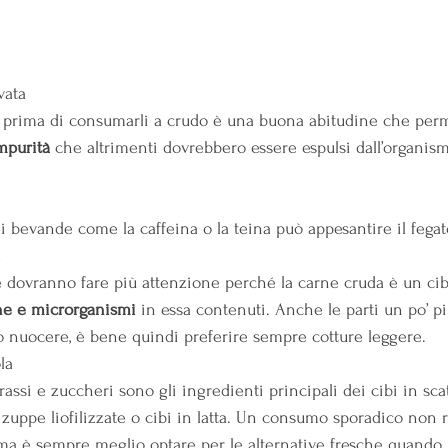
vata
a prima di consumarli a crudo è una buona abitudine che perm
impurità
 che altrimenti dovrebbero essere espulsi dall’organism
i bevande come la caffeina o la teina può appesantire il fegat
a
re dovranno fare più attenzione perché la carne cruda è un cib
ne e microrganismi
 in essa contenuti. Anche le parti un po’ pi
o nuocere, è bene quindi preferire sempre cotture leggere.
la
rassi e zuccheri sono gli ingredienti principali dei cibi in scat
, zuppe liofilizzate o cibi in latta. Un consumo sporadico non r
 ma è sempre meglio optare per le alternative fresche quando 