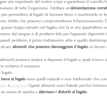
rgani più importanti del nostro corpo e garantirne il corretto
nessere di tutto l’organismo. Adottare un’
alimentazione corret
o per permettere al fegato di lavorare bene e mantenerlo in b
oni, infatti, che possono comprometterne il funzionamento. È i
i grasso troppo elevato nel fegato, che fa sì che quest’ultimo n
tossine dal sangue e di produrre bile per l'apparato digerente
uesti problemi, il primo trattamento utile è quello dietoterap
 alcuni 
alimenti che possono danneggiare il fegato
, in favore 
alimenti possono aiutare a depurare il fegato e quali invece s
ne evitarne il consumo.
 fegato
 bene al fegato
 sono quelli naturali e non trasformati che co
fibre
 e 
proteine
. Questi alimenti sono l’ideale perché fornisc
 un senso di sazietà e 
alleviano i disturbi al fegato
.