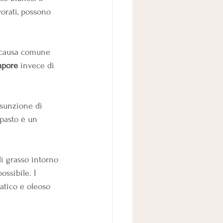
vorati, possono
à, causa comune 
vapore
 invece di 
ssunzione di 
 pasto è un 
i grasso intorno 
ossibile. I 
vatico e oleoso 