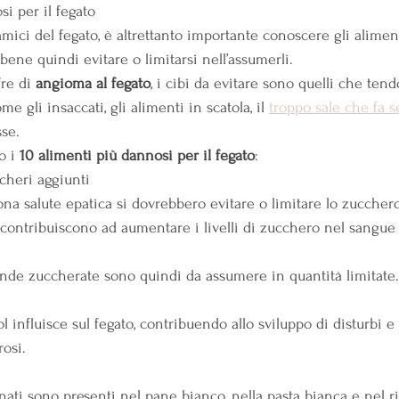
si per il fegato
amici del fegato, è altrettanto importante conoscere gli alime
bene quindi evitare o limitarsi nell’assumerli.
re di 
angioma al fegato
, i cibi da evitare sono quelli che ten
 gli insaccati, gli alimenti in scatola, il 
troppo sale che fa 
sse.
o i 
10 alimenti più dannosi per il fegato
:
cheri aggiunti
a salute epatica si dovrebbero evitare o limitare lo zucchero 
 contribuiscono ad aumentare i livelli di zucchero nel sangue e
ande zuccherate sono quindi da assumere in quantità limitate.
l influisce sul fegato, contribuendo allo sviluppo di disturbi e 
rosi.
finati sono presenti nel pane bianco, nella pasta bianca e nel ri