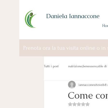
Daniela Iannaccone
Ho
Prenota ora la tua visita online o in 
Tutti i post
nutrizione,benessere,stile di 
iannacconesitoweb
8 
Come cons
Valutazione NaN stelle