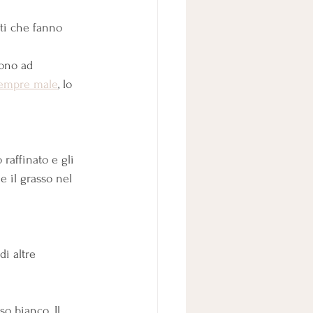
nti che fanno 
dono ad 
sempre male
, lo 
raffinato e gli 
 il grasso nel 
di altre 
so bianco. Il 