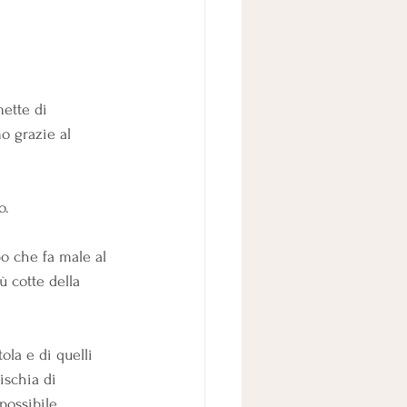
ette di 
o grazie al 
o.
o che fa male al 
ù cotte della 
ola e di quelli 
ischia di 
possibile.