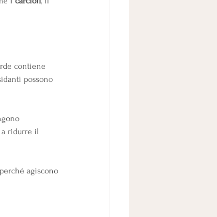
me i 
carciofi
, il 
                          
verde contiene 
sidanti possono 
engono 
a ridurre il 
a perché agiscono 
                    