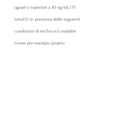
uguali o superiori a 30 ng/mL (75 
nmol/L) in presenza delle seguenti 
condizioni di rischio e/o malattie 
(come per esempio proprio 
l’osteoporosi)
alimentazione sana
alimentazione e salute
benessere
alimentazione anziano
menopausa
osteoporosi
Mostra tutti
Post recenti