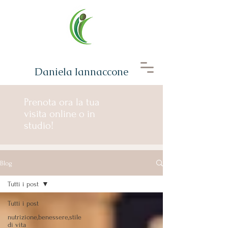
Daniela Iannaccone
Prenota ora la tua
visita online o in
studio!
Blog
Tutti i post
Tutti i post
nutrizione,benessere,stile
di vita