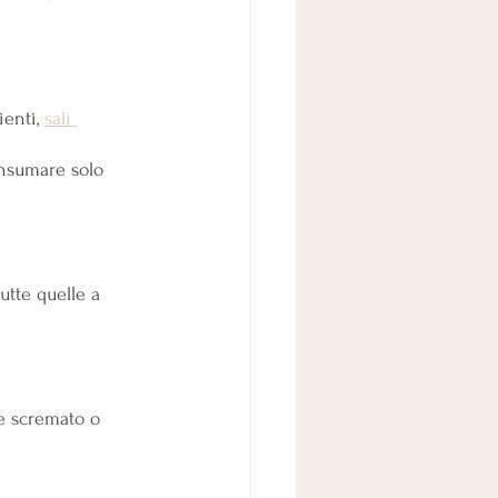
enti, 
sali 
onsumare solo 
tte quelle a 
te scremato o 