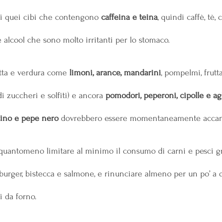
ti quei cibi che contengono 
caffeina e teina
, quindi caffè, tè,
 alcool che sono molto irritanti per lo stomaco.
utta e verdura come 
limoni, arance, mandarini
, pompelmi, frutt
i zuccheri e solfiti) e ancora 
pomodori, peperoni, cipolle e ag
ino e pepe nero
 dovrebbero essere momentaneamente accan
uantomeno limitare al minimo il consumo di carni e pesci grass
urger, bistecca e salmone, e rinunciare almeno per un po’ a do
i da forno.