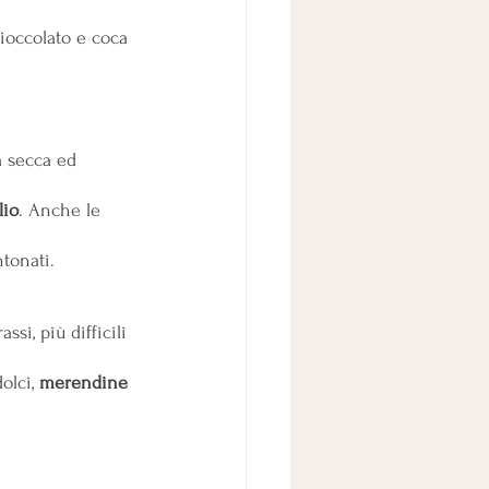
 cioccolato e coca 
a secca ed 
lio
. Anche le 
tonati.
i, più difficili 
lci, 
merendine 