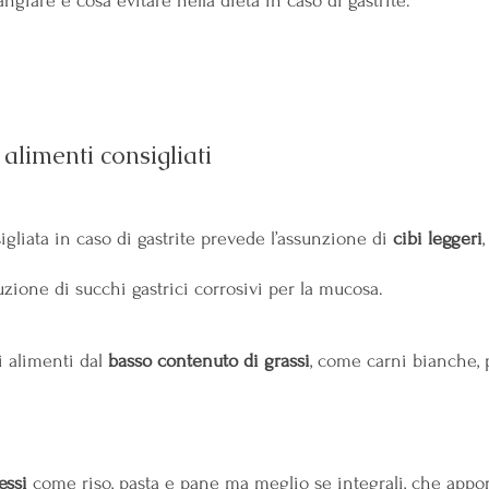
giare e cosa evitare nella dieta in caso di gastrite. 
 alimenti consigliati
liata in caso di gastrite prevede l’assunzione di 
cibi leggeri
zione di succhi gastrici corrosivi per la mucosa.
 alimenti dal 
basso contenuto di grassi
, come carni bianche, 
essi 
come riso, pasta e pane ma meglio se integrali, che appo