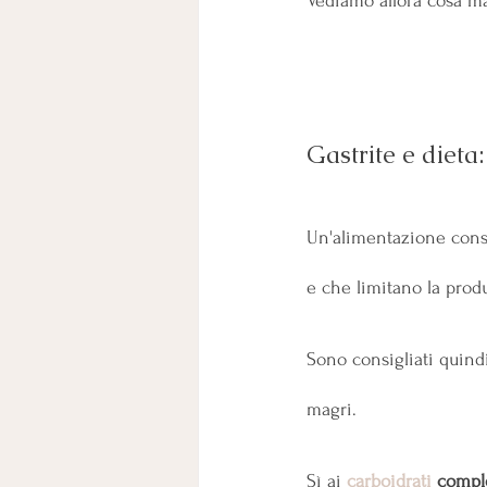
Vediamo allora cosa man
Gastrite e dieta:
Un'alimentazione consig
e che limitano la produ
Sono consigliati quindi
magri. 
Sì ai 
carboidrati
 compl