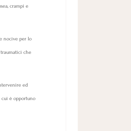
usea, crampi e 
e nocive per lo 
 traumatici che 
ntervenire ed 
n cui è opportuno 