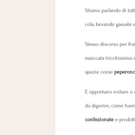
Stiamo parlando di tut
cola, bevande gassate e
Stesso discorso per fr
essiccata (ricchissima d
spezie come
 peperonc
È opportuno evitare o q
da digerire, come hamb
confezionate
 e prodott