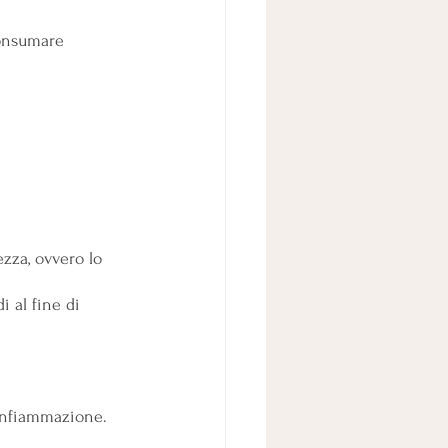
consumare 
zza, ovvero lo 
i al fine di 
’infiammazione.