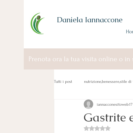
Daniela Iannaccone
Ho
Prenota ora la tua visita online o in 
Tutti i post
nutrizione,benessere,stile di 
iannacconesitoweb
17
Gastrite 
Valutazione NaN stelle