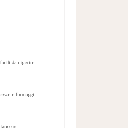
, facili da digerire 
pesce e formaggi 
rtano un 