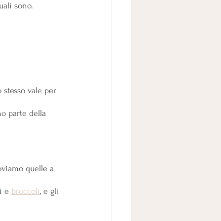
uali sono.
 stesso vale per 
o parte della 
oviamo quelle a 
i e 
broccoli
, e gli