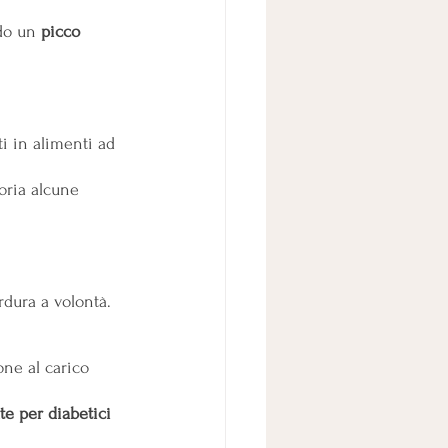
do un 
picco 
i in alimenti ad 
oria alcune 
rdura a volontà.
ne al carico 
te per diabetici 