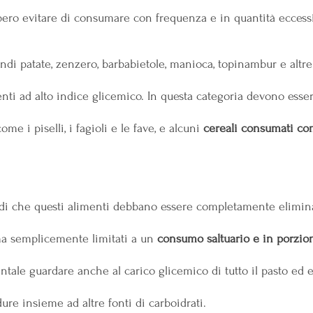
bero evitare di consumare con frequenza e in quantità eccessi
indi patate, zenzero, barbabietole, manioca, topinambur e altre
enti ad alto indice glicemico. In questa categoria devono esse
come i piselli, i fagioli e le fave, e alcuni 
cereali consumati co
di che questi alimenti debbano essere completamente eliminat
 ma semplicemente limitati a un 
consumo saltuario e in porzion
tale guardare anche al carico glicemico di tutto il pasto ed e
re insieme ad altre fonti di carboidrati.