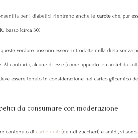
consentita per i diabetici rientrano anche le 
carote
 che, pur es
G basso (circa 30).
, queste verdure possono essere introdotte nella dieta senza 
e. Al contrario, alcune di esse (come appunto le carote) da co
 deve essere tenuto in considerazione nel carico glicemico del
betici da consumare con moderazione
ore contenuto di 
carboidrati
 (quindi zuccheri) e amidi, vi sono