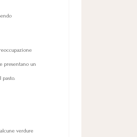
sendo 
preoccupazione 
tte presentano un 
 pasto.
 alcune verdure 