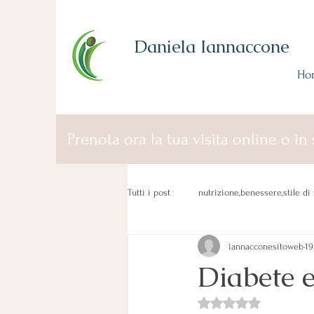
Daniela Iannaccone
Ho
Prenota ora la tua visita online o in 
Tutti i post
nutrizione,benessere,stile di 
iannacconesitoweb
19
Diabete 
Valutazione NaN stelle