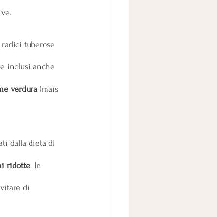
ve. 
 radici tuberose 
re inclusi anche 
me verdura
 (mais 
i dalla dieta di 
i ridotte
. In 
vitare di 