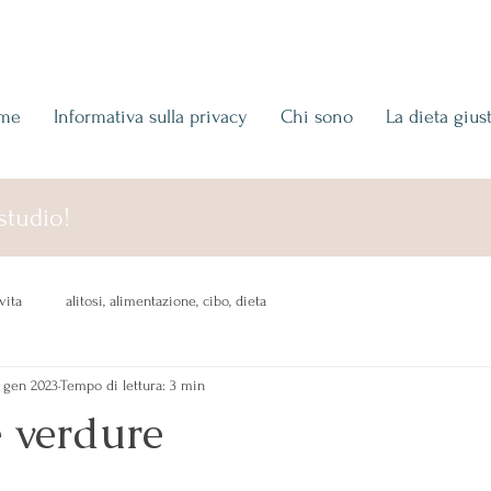
me
Informativa sulla privacy
Chi sono
La dieta gius
studio!
vita
alitosi, alimentazione, cibo, dieta
 gen 2023
Tempo di lettura: 3 min
e verdure
 su 5.