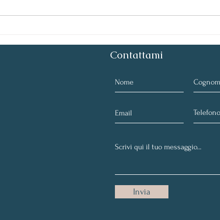
un modello nutrizionale e
comportamentale per vivere
più a lungo e meglio
Contattami
Invia