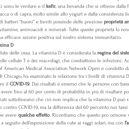
ci sono le verdure e il 
kefir
, una bevanda che si ottiene dalla
vacca o di capra, molto simile allo yogurt e dalla consistenza l
di batteri “buoni” e lieviti possiede delle preziose 
proprietà an
di vitamine, aminoacidi e minerali. Tutte queste proprietà lo re
a efficace azione positiva sul nostro sistema immunitario.
amina D
alute delle ossa. La vitamina D è considerata la 
regina del sis
elle cellule T e dei macrofagi, che combattono le infezioni. Ad
 of American Medical Association Network Open e condotto da
di Chicago, ha esaminato la relazione tra i livelli di vitamina D
re il 
COVID-19
. Dai risultati è emerso che le persone con bassi 
vere fino al 60 per cento di probabilità in più di risultare pos
ziati sottolineano che ciò non implica che la vitamina D può 
 contro COVID-19, ma la differenza del 60 percento nei tassi d
be avere 
qualche effetto
. Ricordiamo che questo pro ormone 
 a seguito dell’esposizione della cute ai raggi solari, ma con 
l’