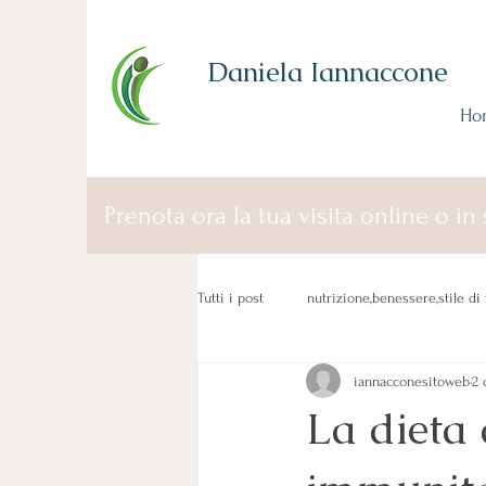
Daniela Iannaccone
Ho
Prenota ora la tua visita online o in 
Tutti i post
nutrizione,benessere,stile di 
iannacconesitoweb
2 
La dieta 