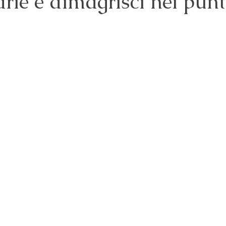
ie e dimagrisci nei punti
 su 5.