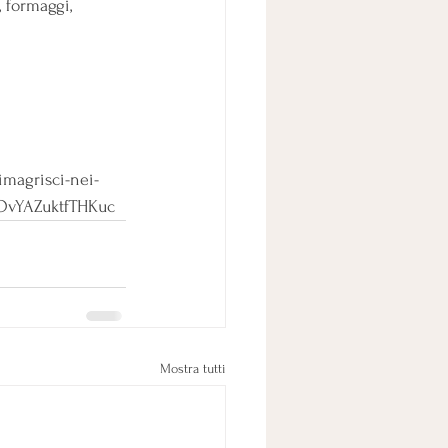
 formaggi, 
dimagrisci-nei-
qOvYAZuktfTHKuc
Mostra tutti