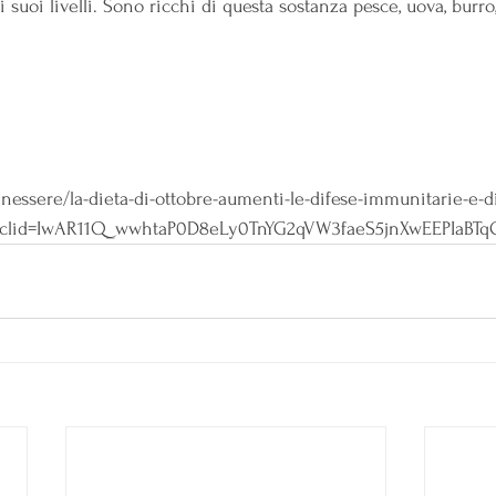
uoi livelli. Sono ricchi di questa sostanza pesce, uova, burro,
/benessere/la-dieta-di-ottobre-aumenti-le-difese-immunitarie-e-
?fbclid=IwAR11Q_wwhtaP0D8eLy0TnYG2qVW3faeS5jnXwEEPIaBT