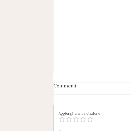
Commenti
Aggiungi una valutazione
La longevità non dipende