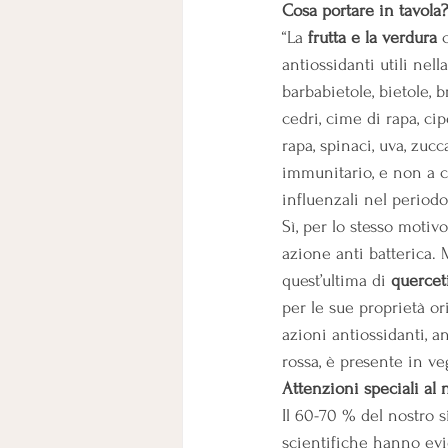
Cosa portare in tavola?
“La 
frutta e la verdura
 
antiossidanti utili nel
barbabietole, bietole, br
cedri, cime di rapa, ci
rapa, spinaci, uva, zucca
immunitario, e non a c
influenzali nel periodo
Sì, per lo stesso motiv
azione anti batterica. 
quest’ultima di 
quercet
per le sue proprietà ori
azioni antiossidanti, a
rossa, è presente in v
Attenzioni speciali al 
Il 60-70 % del nostro s
scientifiche hanno evi