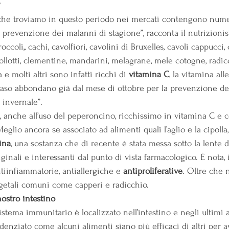
che troviamo in questo periodo nei mercati contengono nume
la prevenzione dei malanni di stagione”, racconta il nutrizionist
occoli,, cachi, cavolfiori, cavolini di Bruxelles, cavoli cappucci, 
pollotti, clementine, mandarini, melagrane, mele cotogne, radi
 e molti altri sono infatti ricchi di 
vitamina C
, la vitamina all
aso abbondano già dal mese di ottobre per la prevenzione de
 invernale”.
o, anche all’uso del peperoncino, ricchissimo in vitamina C e 
Meglio ancora se associato ad alimenti quali l’aglio e la cipolla
ina
, una sostanza che di recente è stata messa sotto la lente d
ginali e interessanti dal punto di vista farmacologico. È nota, i
ntiinfiammatorie, antiallergiche e 
antiproliferative
. Oltre che n
egetali comuni come capperi e radicchio.
nostro intestino
istema immunitario è localizzato nell’intestino e negli ultimi 
denziato come alcuni alimenti siano più efficaci di altri per 