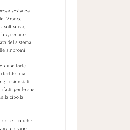
rose sostanze 
a. “Arance, 
cavoli verza, 
cchio, sedano 
eata del sistema 
lle sindromi 
con una forte 
, ricchissima 
egli scienziati 
nfatti, per le sue 
ella cipolla 
anni le ricerche 
avere un sano 