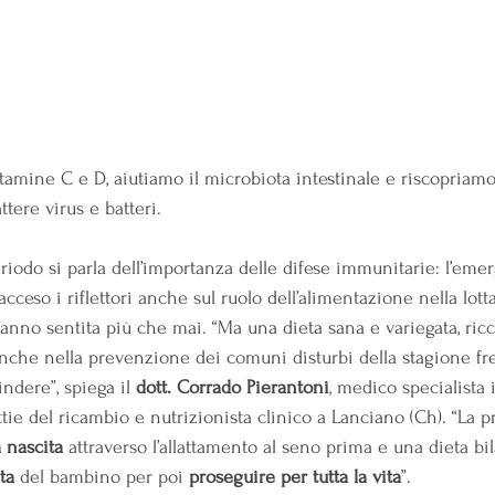
tamine C e D, aiutiamo il microbiota intestinale e riscopriamo
tere virus e batteri.
iodo si parla dell’importanza delle difese immunitarie: l’emer
acceso i riflettori anche sul ruolo dell’alimentazione nella lotta
t’anno sentita più che mai. “Ma una dieta sana e variegata, ric
 anche nella prevenzione dei comuni disturbi della stagione fr
ndere”, spiega il 
dott. Corrado Pierantoni
, medico specialista 
tie del ricambio e nutrizionista clinico a Lanciano (Ch). “La 
a nascita
 attraverso l’allattamento al seno prima e una dieta bi
ta
 del bambino per poi 
proseguire per tutta la vita
”.