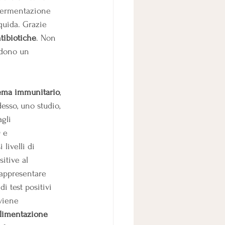
 fermentazione 
iquida. Grazie 
tibiotiche
. Non 
ndono un 
tema immunitario
, 
esso, uno studio, 
gli 
 e 
livelli di 
itive al 
rappresentare 
i test positivi 
viene 
alimentazione