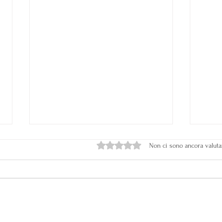
Valutazione 0 stelle su 5.
Non ci sono ancora valuta
Alle
La Dieta della Longevità: