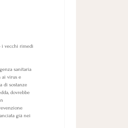
 i vecchi rimedi 
genza sanitaria 
 ai virus e 
ca di sostanze 
edda, dovrebbe 
in 
prevenzione 
lanciata già nei 