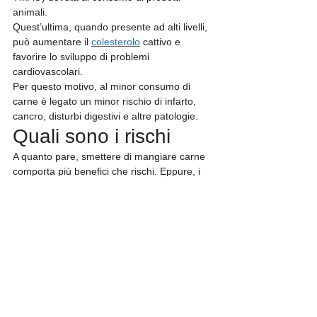
animali.
Quest’ultima, quando presente ad alti livelli, 
può aumentare il 
colesterolo
 cattivo e 
favorire lo sviluppo di problemi 
cardiovascolari.
Per questo motivo, al minor consumo di 
carne è legato un minor rischio di infarto, 
cancro, disturbi digestivi e altre patologie.
Quali sono i rischi
A quanto pare, smettere di mangiare carne 
comporta più benefici che rischi. Eppure, i 
“contro” non sono affatto da sottovalutare, 
soprattutto se riguardano il rischio di 
sviluppare carenze nutrizionali.
Il principale effetto collaterale di questa 
scelta, infatti, è proprio quello di privare 
l’organismo di alcuni nutrienti e 
micronutrienti importantissimi per il suo 
benessere. Il primis, le proteine.
Come accennato, infatti, la carne è una 