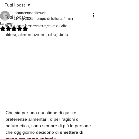
Tutti i post
iannacconesitoweb
Tutti i post
11 lug 2025
Tempo di lettura: 4 min
La carne
nutrizione,benessere,stile di vita
Valutazione NaN stelle su 5.
alitosi, alimentazione, cibo, dieta
Che sia per una questione di gusti e 
preferenze alimentari, o per ragioni di 
natura etica, sono sempre di più le persone 
che oggigiorno decidono di 
smettere di 
mangiare carne animale
. 