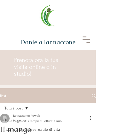
Daniela Iannaccone
Prenota ora la tua
visita online o in
studio!
Post
Tutti i post
iannacconesitoweb
Tutti i post
19 giu 2023
Tempo di lettura: 4 min
Il mango
nutrizione,benessere,stile di vita