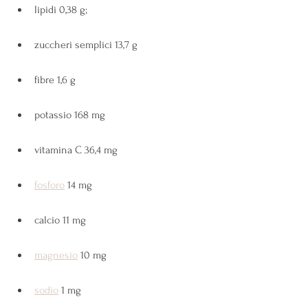
lipidi 0,38 g;
zuccheri semplici 13,7 g
fibre 1,6 g
potassio 168 mg
vitamina C 36,4 mg
fosforo
 14 mg
calcio 11 mg
magnesio
 10 mg
sodio
 1 mg