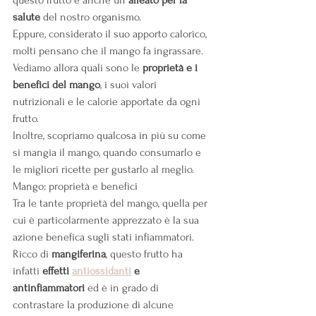
questo frutto è anche un 
alleato per la 
salute
 del nostro organismo.
Eppure, considerato il suo apporto calorico, 
molti pensano che il mango fa ingrassare.
Vediamo allora quali sono le 
proprietà e i 
benefici del mango
, i suoi valori 
nutrizionali e le calorie apportate da ogni 
frutto.
Inoltre, scopriamo qualcosa in più su come 
si mangia il mango, quando consumarlo e 
le migliori ricette per gustarlo al meglio.
Mango: proprietà e benefici
Tra le tante proprietà del mango, quella per 
cui è particolarmente apprezzato è la sua 
azione benefica sugli stati infiammatori.
Ricco di 
mangiferina
, questo frutto ha 
infatti 
effetti
antiossidanti
 e 
antinfiammatori
 ed è in grado di 
contrastare la produzione di alcune 