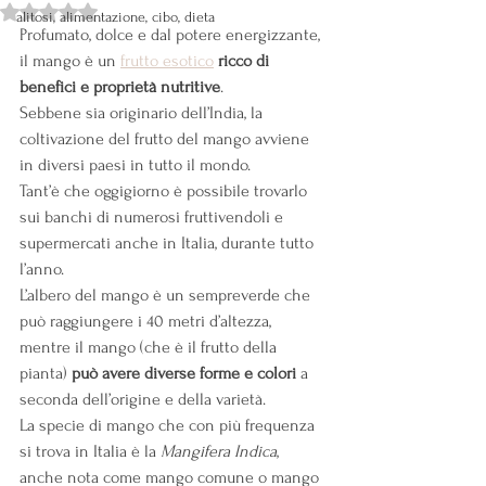
Valutazione NaN stelle su 5.
alitosi, alimentazione, cibo, dieta
Profumato, dolce e dal potere energizzante, 
il mango è un 
frutto esotico
ricco di 
benefici e proprietà nutritive
.
Sebbene sia originario dell’India, la 
coltivazione del frutto del mango avviene 
in diversi paesi in tutto il mondo.
Tant’è che oggigiorno è possibile trovarlo 
sui banchi di numerosi fruttivendoli e 
supermercati anche in Italia, durante tutto 
l’anno.
L’albero del mango è un sempreverde che 
può raggiungere i 40 metri d’altezza, 
mentre il mango (che è il frutto della 
pianta) 
può avere diverse forme e colori
 a 
seconda dell’origine e della varietà.
La specie di mango che con più frequenza 
si trova in Italia è la 
Mangifera Indica
, 
anche nota come mango comune o mango 