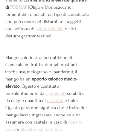
alimento 
contiene anche elevate quantità 
di 
FODMAP
 (Oligo e Monosaccaridi 
fermentabili e polioli) un tipo di carboidrato 
che può creare dei disturbi nei soggetti 
che soffrono di
colon irritabile
 e altri 
disturbi gastrointestinali.
Mango: calorie e valori nutrizionali
Come alcuni frutti autunnali nostrani 
(cachi, uva, melograno e mandarini), il 
mango ha un 
apporto calorico medio-
elevato
. Questo è costituito 
prevalentemente da
carboidrati
 solubili e 
da esigue quantità di
proteine
 e lipidi.
Questo però non significa che il frutto del 
mango faccia ingrassare, anche se è da 
assumere con cautela in caso di
obesità 
grave
 e
diabete mellito tipo 2
.