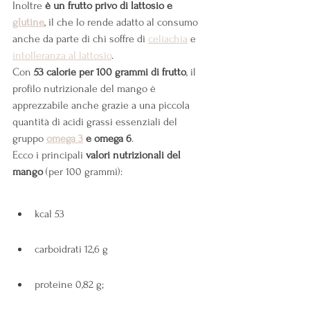
Inoltre 
è un frutto privo di lattosio e
glutine
, il che lo rende adatto al consumo 
anche da parte di chi soffre di
celiachia
 e
intolleranza al lattosio
.
Con 
53 calorie per 100 grammi di frutto
, il 
profilo nutrizionale del mango è 
apprezzabile anche grazie a una piccola 
quantità di acidi grassi essenziali del 
gruppo
omega 3
 e omega 6
.
Ecco i principali 
valori nutrizionali del 
mango
 (per 100 grammi):
kcal 53
carboidrati 12,6 g
proteine 0,82 g;