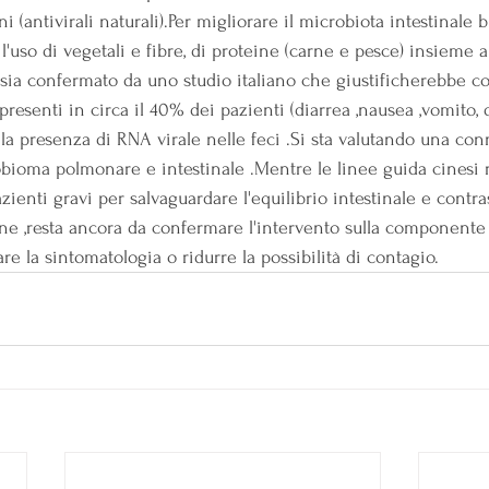
 (antivirali naturali).Per migliorare il microbiota intestinale b
'uso di vegetali e fibre, di proteine (carne e pesce) insieme a 
e sia confermato da uno studio italiano che giustificherebbe co
presenti in circa il 40% dei pazienti (diarrea ,nausea ,vomito, 
a presenza di RNA virale nelle feci .Si sta valutando una con
obioma polmonare e intestinale .Mentre le linee guida cines
azienti gravi per salvaguardare l'equilibrio intestinale e contras
one ,resta ancora da confermare l'intervento sulla componente 
are la sintomatologia o ridurre la possibilità di contagio.