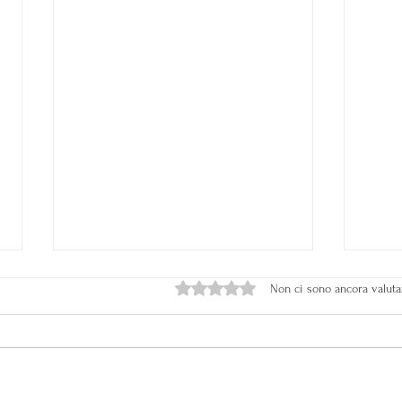
Valutazione 0 stelle su 5.
Non ci sono ancora valuta
Allergie alimentari