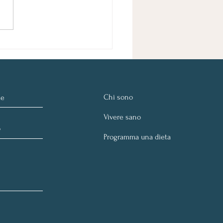
lleranze alimentari:
 sono e come
noscerle
Chi sono
Vivere sano
Programma una dieta