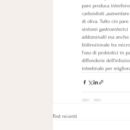
pare produca interferoni
carboidrati ,aumentare l
di oliva. Tutto ciò par
sintomi gastroenterici 
addominali) ma anche l
bidirezionale tra micr
l'uso di probiotici in p
diffondersi dell'infezi
intestinale per miglior
Post recenti