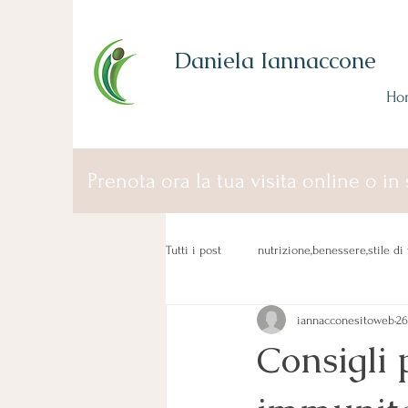
Daniela Iannaccone
Ho
Prenota ora la tua visita online o in 
Tutti i post
nutrizione,benessere,stile di 
iannacconesitoweb
26
Consigli 