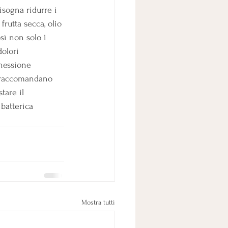
isogna ridurre i 
frutta secca, olio 
sì non solo i 
dolori 
nessione 
i raccomandano 
tare il 
batterica 
Mostra tutti