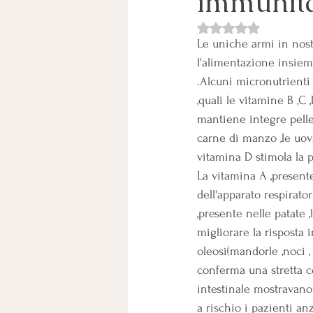
immunitar
Valutazione NaN stelle
Le uniche armi in nost
l'alimentazione insiem
.Alcuni micronutrient
,quali le vitamine B ,C
mantiene integre pelle
carne di manzo ,le uova ,
vitamina D stimola la p
La vitamina A ,presente
dell'apparato respirat
,presente nelle patate ,
migliorare la risposta 
oleosi(mandorle ,noci , e
conferma una stretta c
intestinale mostravano
a rischio i pazienti a