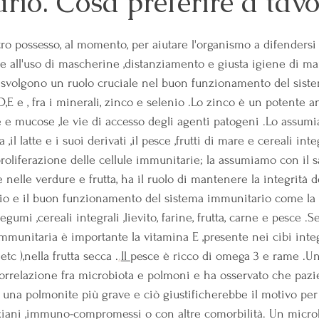
io. Cosa preferire a tavo
 su 5.
ro possesso, al momento, per aiutare l'organismo a difendersi 
e all'uso di mascherine ,distanziamento e giusta igiene di man
i svolgono un ruolo cruciale nel buon funzionamento del sist
 ,D,E e , fra i minerali, zinco e selenio .Lo zinco è un potente 
 e mucose ,le vie di accesso degli agenti patogeni .Lo assum
il latte e i suoi derivati ,il pesce ,frutti di mare e cereali integ
roliferazione delle cellule immunitarie; la assumiamo con il s
 nelle verdure e frutta, ha il ruolo di mantenere la integrità 
orio e il buon funzionamento del sistema immunitario come la
legumi ,cereali integrali ,lievito, farine, frutta, carne e pesce .
immunitaria è importante la vitamina E ,presente nei cibi integ
tc ),nella frutta secca .
.
Il 
pesce è ricco di omega 3 e rame .Un
orrelazione fra microbiota e polmoni e ha osservato che pazie
 una polmonite più grave e ciò giustificherebbe il motivo per 
nziani ,immuno-compromessi o con altre comorbilità. Un microb