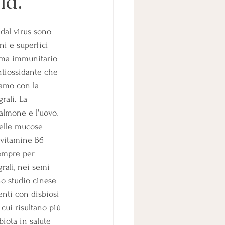
la.
dal virus sono 
i e superfici 
ema immunitario 
antiossidante che 
iamo con la 
rali. La 
almone e l'uovo. 
delle mucose 
 vitamine B6 
Sempre per 
rali, nei semi 
o studio cinese 
nti con disbiosi 
cui risultano più 
iota in salute 