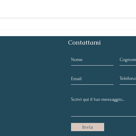
Into
cosa
rico
Contattami
Invia