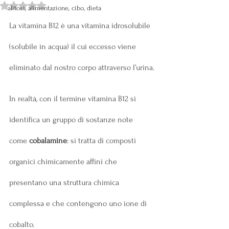
Valutazione NaN stelle su 5.
alitosi, alimentazione, cibo, dieta
La vitamina B12 è una vitamina idrosolubile 
(solubile in acqua) il cui eccesso viene 
eliminato dal nostro corpo attraverso l’urina.
In realtà, con il termine vitamina B12 si 
identifica un gruppo di sostanze note 
come 
cobalamine
: si tratta di composti 
organici chimicamente affini che 
presentano una struttura chimica 
complessa e che contengono uno ione di 
cobalto.