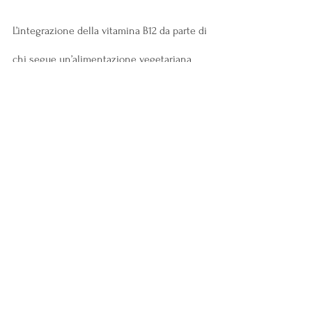
L’integrazione della vitamina B12 da parte di 
chi segue un’alimentazione vegetariana 
e/o vegana è un tema molto dibattuto. La 
Società Scientifica di Nutrizione 
Vegetariana 
ha confermato la 
necessità di 
assumere questo micronutriente
 sotto 
forma di integratore anche per chi segue 
una dieta latte-ovo-vegetariana, ossia 
quella che prevede il consumo di derivati 
animali (latte, latticini e uova). Questi 