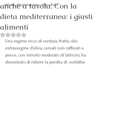
anche a tavola. Con la
alitosi, alimentazione, cibo, dieta
dieta mediterranea: i giusti
alimenti
Valutazione NaN stelle su 5.
Una regime ricco di verdura, frutta, olio 
extravergine d’oliva, cereali non raffinati e 
pesce, con introito moderato di latticini, ha 
dimostrato di ridurre la perdita di «solidità»