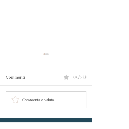
Commenti
0.0/5 (0)
Allergie alimentari
Intolleranze ali
Commenta e valuta...
cosa sono e co
riconoscerle