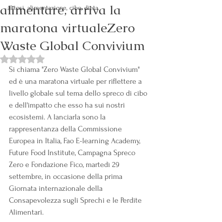
alimentare, arriva la
alitosi, alimentazione, cibo, dieta
maratona virtualeZero
Waste Global Convivium
Valutazione NaN stelle su 5.
Si chiama "Zero Waste Global Convivium" 
ed è una maratona virtuale per riflettere a 
livello globale sul tema dello spreco di cibo 
e dell'impatto che esso ha sui nostri 
ecosistemi. A lanciarla sono la 
rappresentanza della Commissione 
Europea in Italia, Fao E-learning Academy, 
Future Food Institute, Campagna Spreco 
Zero e Fondazione Fico, martedì 29 
settembre, in occasione della prima 
Giornata internazionale della 
Consapevolezza sugli Sprechi e le Perdite 
Alimentari.