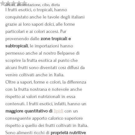
Valutazione NaN stelle su 5.
alitosi, alimentazione, cibo, dieta
I frutti esotici, o tropicali, hanno 
conquistato anche le tavole degli italiani 
grazie ai loro sapori dolci, alle forme 
particolari e ai colori accesi. Pur 
provenendo dalle 
zone tropicali e 
subtropicali
, le importazioni hanno 
permesso anche al nostro Belpaese di 
scoprire la frutta esotica al punto che 
alcuni frutti sono diventati così diffusi da 
venire coltivati anche in Italia.
Oltre a sapori, forme e colori, la differenza 
con la frutta nostrana è notevole anche 
rispetto ai valori nutrizionali in essa 
contenuti. I frutti esotici, infatti, hanno un 
maggiore quantitativo di
lipidi
 con un 
conseguente apporto calorico superiore 
rispetto a quello dei frutti coltivati in Italia.
Sono alimenti ricchi di 
proprietà nutritive 