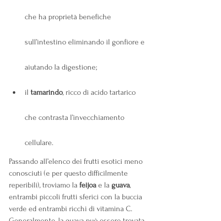
che ha proprietà benefiche 
sull’intestino eliminando il gonfiore e 
aiutando la digestione;
il 
tamarindo
, ricco di acido tartarico 
che contrasta l’invecchiamento 
cellulare.
Passando all’elenco dei frutti esotici meno 
conosciuti (e per questo difficilmente 
reperibili), troviamo la
 feijoa
 e la
 guava
, 
entrambi piccoli frutti sferici con la buccia 
verde ed entrambi ricchi di vitamina C. 
Generalmente, la guava può essere trovata 