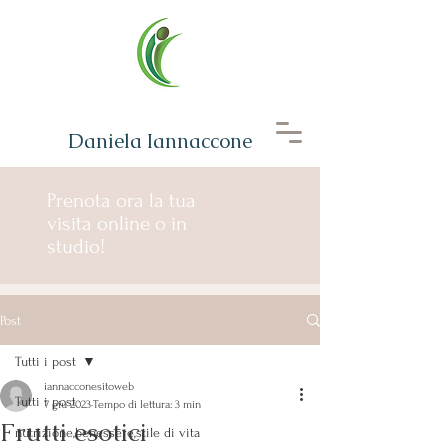
Daniela Iannaccone
Prenota ora la tua
visita online o in
studio!
Post
Tutti i post
iannacconesitoweb
Tutti i post
7 giu 2023
Tempo di lettura: 3 min
Frutti esotici
nutrizione,benessere,stile di vita