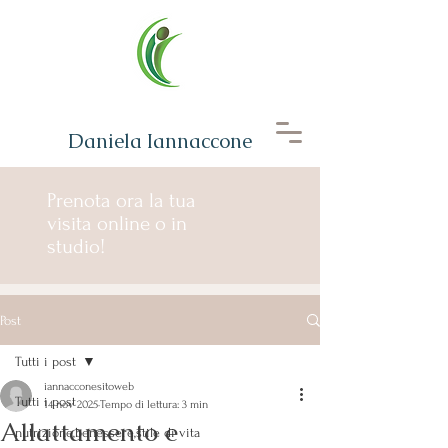
Daniela Iannaccone
Prenota ora la tua
visita online o in
studio!
Post
Tutti i post
iannacconesitoweb
Tutti i post
14 nov 2025
Tempo di lettura: 3 min
Allattamento e
nutrizione,benessere,stile di vita