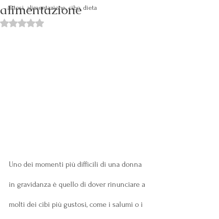
alimentazione
alitosi, alimentazione, cibo, dieta
Valutazione NaN stelle su 5.
Uno dei momenti più difficili di una donna 
in gravidanza è quello di dover rinunciare a 
molti dei cibi più gustosi, come i salumi o i 