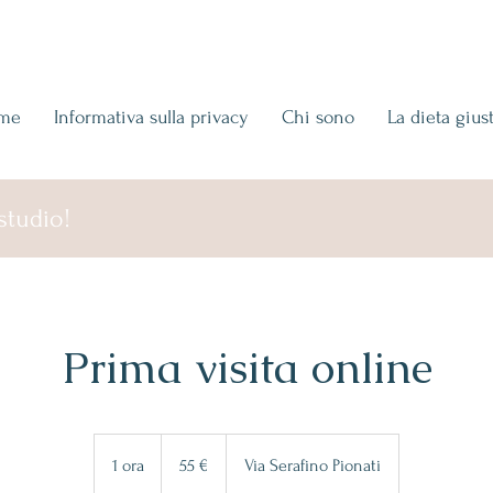
me
Informativa sulla privacy
Chi sono
La dieta gius
studio!
Prima visita online
55
euro
1 ora
1
55 €
Via Serafino Pionati
o