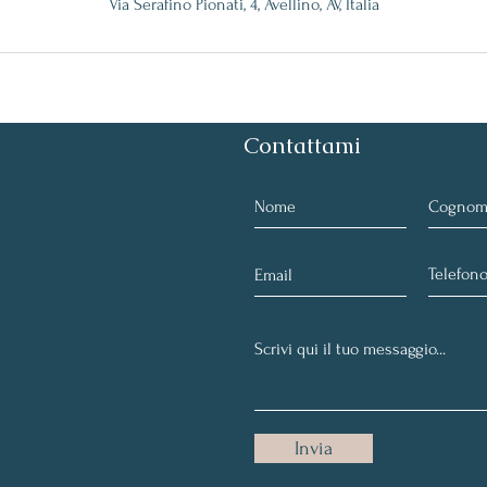
Via Serafino Pionati, 4, Avellino, AV, Italia
Contattami
Invia