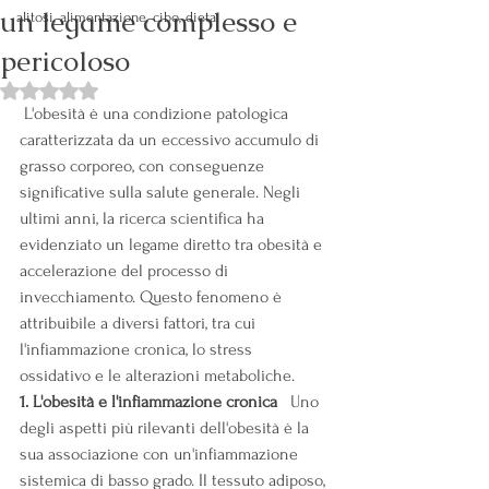
un legame complesso e
alitosi, alimentazione, cibo, dieta
pericoloso
Valutazione NaN stelle su 5.
 L'obesità è una condizione patologica 
caratterizzata da un eccessivo accumulo di 
grasso corporeo, con conseguenze 
significative sulla salute generale. Negli 
ultimi anni, la ricerca scientifica ha 
evidenziato un legame diretto tra obesità e 
accelerazione del processo di 
invecchiamento. Questo fenomeno è 
attribuibile a diversi fattori, tra cui 
l'infiammazione cronica, lo stress 
ossidativo e le alterazioni metaboliche.
1. L'obesità e l'infiammazione cronica
   Uno 
degli aspetti più rilevanti dell'obesità è la 
sua associazione con un'infiammazione 
sistemica di basso grado. Il tessuto adiposo, 