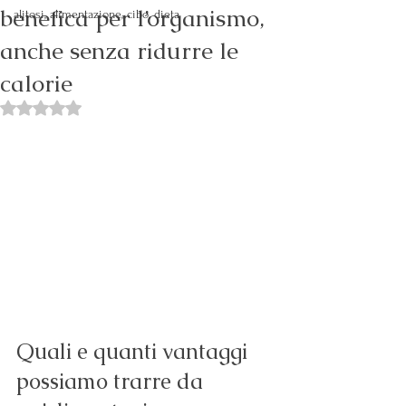
benefica per l’organismo,
alitosi, alimentazione, cibo, dieta
anche senza ridurre le
calorie
Valutazione NaN stelle su 5.
Quali e quanti vantaggi 
possiamo trarre da 