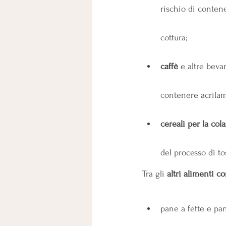
rischio di conten
cottura;
caffè
 e altre beva
contenere acrilam
cereali per la col
del processo di to
Tra gli 
altri alimenti c
pane a fette e pa