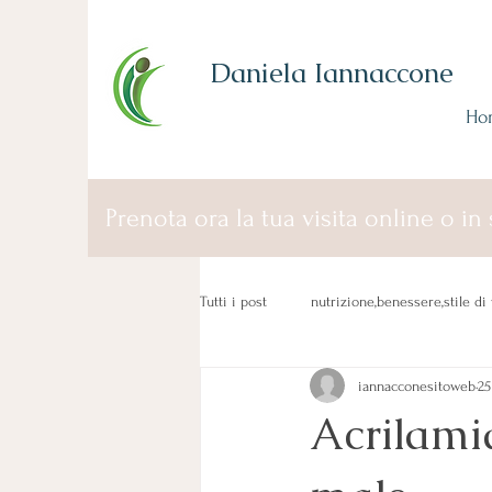
Daniela Iannaccone
Ho
Prenota ora la tua visita online o in 
Tutti i post
nutrizione,benessere,stile di 
iannacconesitoweb
25
Acrilamid