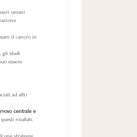
esseri umani 
zzazione 
sare il cancro in 
 gli studi 
può essere 
iati ad altri 
ervoso centrale e 
uesti risultati.
lcune strategie 