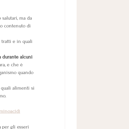
 salutari, ma da 
ro contenuto di 
tratti
e in quali 
a durante alcuni 
ura, e che è 
rganismo quando 
quali alimenti si 
umo.
minoacidi
a
 per gli esseri 