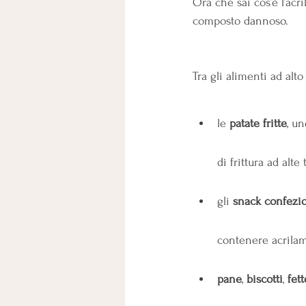
Ora che sai cos’è l’acr
composto dannoso.
Tra gli alimenti ad alt
le 
patate fritte
, u
di frittura ad alt
gli 
snack confezio
contenere acrilam
pane
, 
biscotti
, 
fett