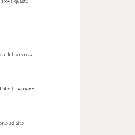
 trova questo 
usa del processo 
i simili possono 
sono ad alto 