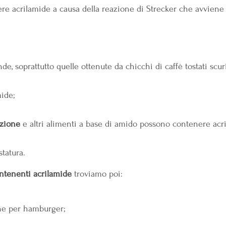
ere acrilamide a causa della reazione di Strecker che avviene 
nde, soprattutto quelle ottenute da chicchi di caffè tostati scur
ide;
azione
 e altri alimenti a base di amido possono contenere acr
statura.
ontenenti acrilamide
 troviamo poi:
ne per hamburger;