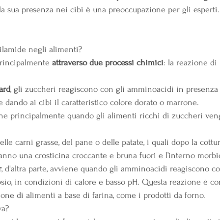
la sua presenza nei cibi è una preoccupazione per gli esperti.
ilamide negli alimenti?
principalmente 
attraverso due processi chimici
: la reazione di 
ard
, gli zuccheri reagiscono con gli amminoacidi in presenza d
 dando ai cibi il caratteristico colore dorato o marrone.
e principalmente quando gli alimenti ricchi di zuccheri ven
elle carni grasse, del pane o delle patate, i quali dopo la cottur
nno una crosticina croccante e bruna fuori e l’interno morbi
r
, d'altra parte, avviene quando gli amminoacidi reagiscono co
osio, in condizioni di calore e basso pH. Questa reazione è
one di alimenti a base di farina, come i prodotti da forno.
va?