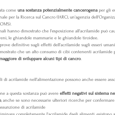
cata come 
una sostanza potenzialmente cancerogena
 per gli 
onale per la Ricerca sul Cancro (IARC), un'agenzia dell'Organi
(OMS).
ali hanno dimostrato che l'esposizione all'acrilamide può cau
 reni, le ghiandole mammarie e le ghiandole tiroidee.
ove definitive sugli effetti dell'acrilamide sugli esseri umani,
mostrato che un alto consumo di cibi contenenti acrilamide 
maggiore di sviluppare alcuni tipi di cancro
.
velli di acrilamide nell'alimentazione possono anche essere assoc
one a questa sostanza può avere
 effetti negativi sul sistema n
o
, anche se sono necessarie ulteriori ricerche per confermare q
'assunzione di acrilamide
liminare completamente l'acrilamide dagli alimenti, esistono a