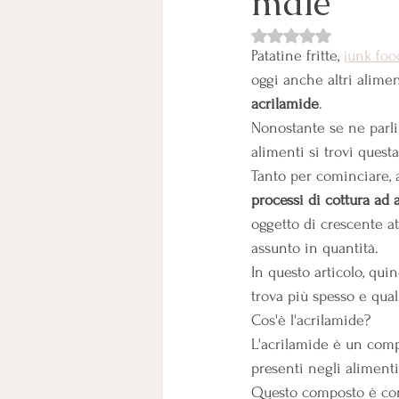
male
Valutazione NaN stelle
Patatine fritte, 
junk foo
oggi anche altri alimen
acrilamide
.
Nonostante se ne parli 
alimenti si trovi ques
Tanto per cominciare, 
processi di cottura ad 
oggetto di crescente 
assunto in quantità.
In questo articolo, qui
trova più spesso e qual
Cos'è l'acrilamide?
L'acrilamide è un comp
presenti negli alimenti
Questo composto è con