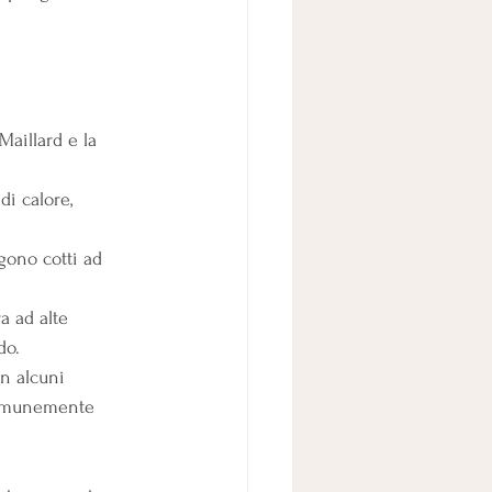
Maillard e la 
i calore, 
gono cotti ad 
a ad alte 
do.
n alcuni 
 comunemente 