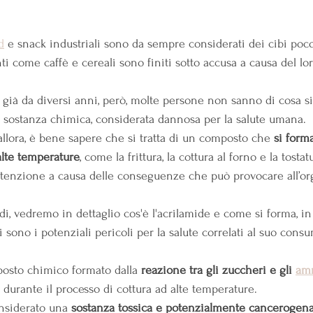
 su 5.
d
 e snack industriali sono da sempre considerati dei cibi poco
ti come caffè e cereali sono finiti sotto accusa a causa del lo
già da diversi anni, però, molte persone non sanno di cosa si 
ta sostanza chimica, considerata dannosa per la salute umana.
allora, è bene sapere che si tratta di un composto che 
si form
alte temperature
, come la frittura, la cottura al forno e la tostat
attenzione a causa delle conseguenze che può provocare all’o
ndi, vedremo in dettaglio cos'è l'acrilamide e come si forma, in 
i sono i potenziali pericoli per la salute correlati al suo cons
osto chimico formato dalla 
reazione tra gli zuccheri e gli 
am
 durante il processo di cottura ad alte temperature.
siderato una 
sostanza tossica e potenzialmente cancerogen