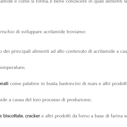
ilamide e come si forma, è bene conoscere in quali alimenti si
o rischio di sviluppare acrilamide troviamo:
no dei principali alimenti ad alto contenuto di acrilamide a ca
e temperature;
nati
 come patatine in busta, bastoncini di mais e altri prodott
ide a causa del loro processo di produzione;
e biscottate
, 
cracker
 e altri prodotti da forno a base di farina 