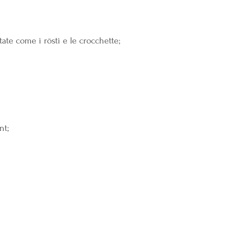
atate come i rösti e le crocchette;
nt;